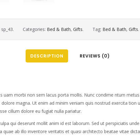
sp_43
.
Categories:
Bed & Bath
,
Gifts
.
Tag:
Bed & Bath
,
Gifts
.
DESCRIPTION
REVIEWS (0)
les uam morbi non sem lacus porta mollis. Nunc condime ntum metus 
 et dolore magna. Ut enim ad minim veniam quis nostrud exercita tion 
sse cillum dolore eu fugiat nulla pariatur.
culpa qui deserunt mollit anim id est laborum. Sed ut perspiciatis und
ae ab illo inventore veritatis et quasi architecto beatae vitae dicta