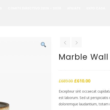
S
COMITE DIRECTIVO 2026 – 2028
AFILIATE
EXPO CASA
Marble Wall
£
610.00
£
689.00
Excepteur sint occaecat cupidata
est laborum. Sed ut perspiciatis
doloremque laudantium, totam 