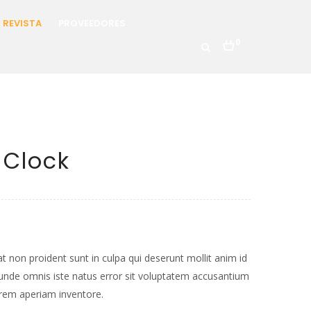
REVISTA
PROVEEDORES
0
 Clock
t non proident sunt in culpa qui deserunt mollit anim id
 unde omnis iste natus error sit voluptatem accusantium
rem aperiam inventore.