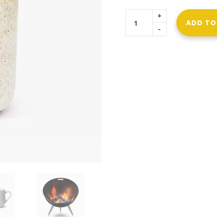
+
ADD TO
-