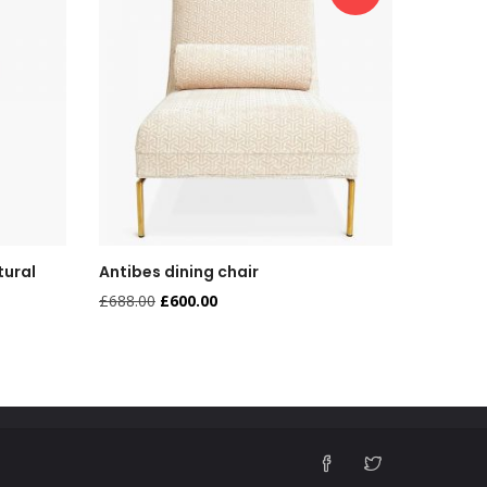
tural
Antibes dining chair
Form Ro
£
688.00
£
600.00
£
689.00