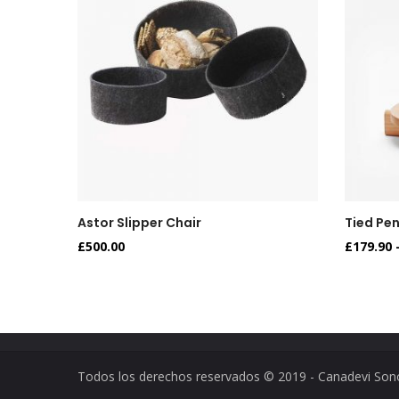
Astor Slipper Chair
Tied Pe
£
500.00
£
179.90
Todos los derechos reservados © 2019 - Canadevi Son