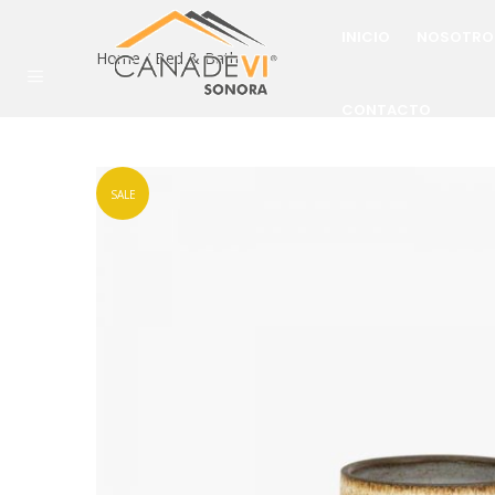
INICIO
NOSOTRO
Home
/
Bed & Bath
CONTACTO
SALE