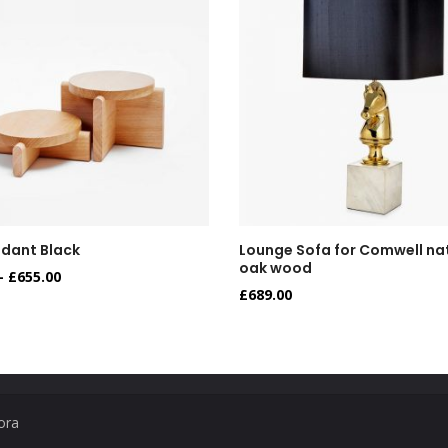
ndant Black
Lounge Sofa for Comwell na
oak wood
–
£
655.00
£
689.00
ora