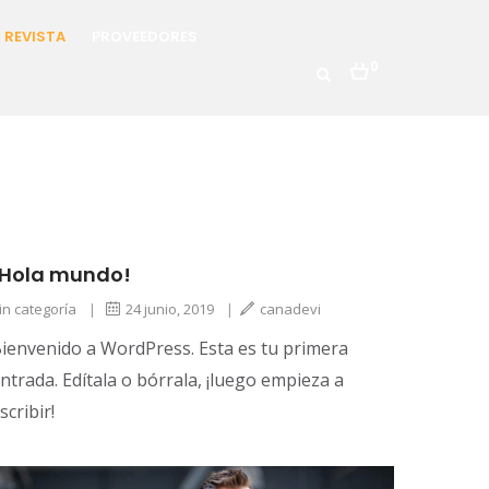
REVISTA
PROVEEDORES
0
¡Hola mundo!
in categoría
|
24 junio, 2019
|
canadevi
ienvenido a WordPress. Esta es tu primera
ntrada. Edítala o bórrala, ¡luego empieza a
scribir!