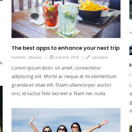
The best apps to enhance your next trip
Fashion
,
Movies
|
3 enero, 2016
|
canadevi
la
Lorem ipsum dolor sit amet, consectetur
L
adipiscing elit. Morbi ac neque at mi elementum
gravida et vitae elit. Etiam ullamcorper auctor
L
orci, id luctus felis laoreet a. Nam nec nulla
a
g
o