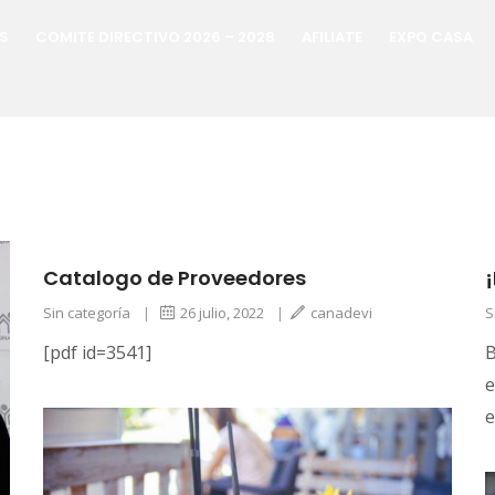
S
COMITE DIRECTIVO 2026 – 2028
AFILIATE
EXPO CASA
Catalogo de Proveedores
Sin categoría
|
26 julio, 2022
|
canadevi
S
[pdf id=3541]
B
e
e